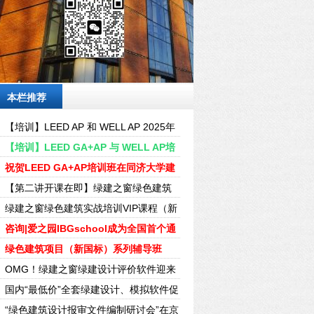
本栏推荐
【培训】LEED AP 和 WELL AP 2025年
培训计划表（实时更新4-6月）
【培训】LEED GA+AP 与 WELL AP培
训计划2024年-01-04月时间表
祝贺LEED GA+AP培训班在同济大学建
筑设计院2024年1月20-21日成功召开
【第二讲开课在即】绿建之窗绿色建筑
实战培训VIP课程（新国标）（上海站）
绿建之窗绿色建筑实战培训VIP课程（新
国标）正式拉开序幕（上海站）
咨询|爱之园IBGschool成为全国首个通
过LEED V4认证的学校项目
绿色建筑项目（新国标）系列辅导班
（上海站）
OMG！绿建之窗绿建设计评价软件迎来
全国前十民营合作伙伴！
国内“最低价”全套绿建设计、模拟软件促
销方案
“绿色建筑设计报审文件编制研讨会”在京