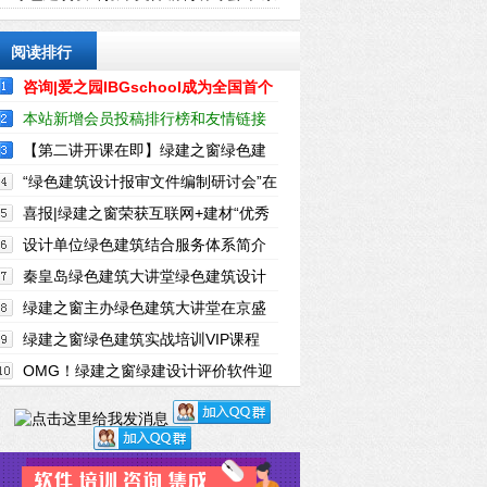
盛大召开
阅读排行
咨询|爱之园IBGschool成为全国首个
通过LEED V4认证的学校项目
本站新增会员投稿排行榜和友情链接
直接申请
【第二讲开课在即】绿建之窗绿色建
筑实战培训VIP课程（新国标）（上海站）
“绿色建筑设计报审文件编制研讨会”在
京盛大召开
喜报|绿建之窗荣获互联网+建材“优秀
资讯服务奖”
设计单位绿色建筑结合服务体系简介
秦皇岛绿色建筑大讲堂绿色建筑设计
专场开讲
绿建之窗主办绿色建筑大讲堂在京盛
大召开
绿建之窗绿色建筑实战培训VIP课程
（新国标）正式拉开序幕（上海站）
OMG！绿建之窗绿建设计评价软件迎
来全国前十民营合作伙伴！