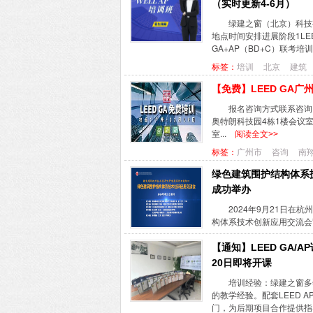
（实时更新4-6月）
绿建之窗（北京）科技有限
地点时间安排进展阶段1LEED
GA+AP（BD+C）联考培训广州
标签：
培训
北京
建筑
【免费】LEED GA
报名咨询方式联系咨询：
奥特朗科技园4栋1楼会议室
室...
阅读全文>>
标签：
广州市
咨询
南
绿色建筑围护结构体系
成功举办
2024年9月21日
构体系技术创新应用交流会
【通知】LEED GA/AP
20日即将开课
培训经验：绿建之窗多年
的教学经验。配套LEED 
门，为后期项目合作提供指