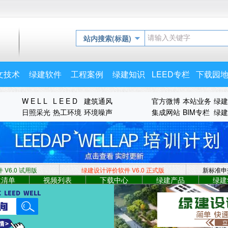
站内搜索(标题)
文技术
绿建软件
工程案例
绿建知识
LEED专栏
下载园
W E L L
L E E D
建筑通风
官方微博
本站业务
绿建
日照采光
热工环境
环境噪声
集成网站
BIM专栏
绿建
V6.0 试用版
绿建设计评价软件 V6.0
正式版
新标准申
建清单
视频列表
下载中心
绿建产品
绿建