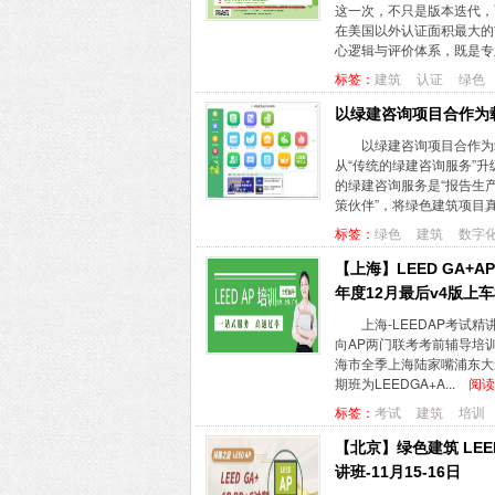
这一次，不只是版本迭代，
在美国以外认证面积最大的市
心逻辑与评价体系，既是专业
标签：
建筑
认证
绿色
以绿建咨询项目合作为
以绿建咨询项目合作为
从“传统的绿建咨询服务”
的绿建咨询服务是“报告生
策伙伴”，将绿色建筑项目真
标签：
绿色
建筑
数字
【上海】LEED GA+A
年度12月最后v4版上
上海-LEEDAP考试
向AP两门联考考前辅导培训
海市全季上海陆家嘴浦东大
期班为LEEDGA+A...
阅读
标签：
考试
建筑
培训
【北京】绿色建筑 LEE
讲班-11月15-16日