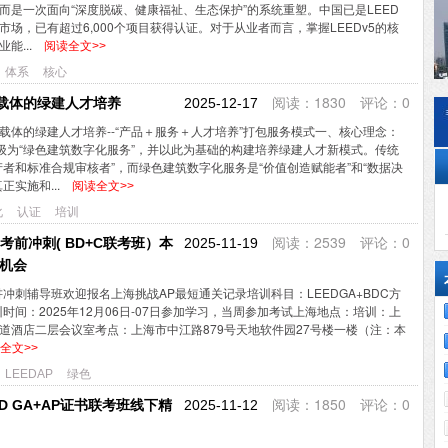
而是一次面向“深度脱碳、健康福祉、生态保护”的系统重塑。中国已是LEED
场，已有超过6,000个项目获得认证。对于从业者而言，掌握LEEDv5的核
能...
阅读全文>>
体系
核心
阅读：1830 评论：0
载体的绿建人才培养
2025-12-17
载体的绿建人才培养--“产品＋服务＋人才培养”打包服务模式一、核心理念：
升级为“绿色建筑数字化服务”，并以此为基础的构建培养绿建人才新模式。传统
产者和标准合规审核者”，而绿色建筑数字化服务是“价值创造赋能者”和“数据决
正实施和...
阅读全文>>
化
认证
培训
阅读：2539 评论：0
P考前冲刺( BD+C联考班）本
2025-11-19
车机会
精讲冲刺辅导班欢迎报名上海挑战AP最短通关记录培训科目：LEEDGA+BDC方
时间：2025年12月06日-07日参加学习，当周参加考试上海地点：培训：上
道酒店二层会议室考点：上海市中江路879号天地软件园27号楼一楼（注：本
全文>>
LEEDAP
绿色
阅读：1850 评论：0
D GA+AP证书联考班线下精
2025-11-12