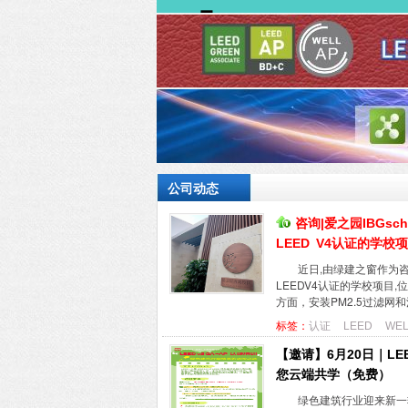
公司动态
咨询|爱之园IBGsc
LEED V4认证的学校
近日,由绿建之窗作为咨
LEEDV4认证的学校项目
方面，安装PM2.5过滤网
标签：
认证
LEED
WEL
【邀请】6月20日｜LEE
您云端共学（免费）
绿色建筑行业迎来新一