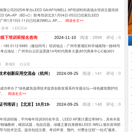
公司2025年举办LEED GA/AP与WELL AP培训时间表场次培训主题培训
 GA+AP（BD+C）联考培训北京1月04日-05日已结束2LEED
1月10日-11日已结束3WELL AP......
阅读全文>>
联考
LEEDGA
阅读：2898 评论：0
广州线下培训班报名咨询
2024-11-10
185 0112 6985（微信同号）培训地点：广州市黄埔区科学城南翔一路68号
考点地址：广州市白云区远景路14号时代商务大厦(时代商务中心C栋)601
翔
黄埔区
白云区
阅读：141 评论：0
技术创新应用交流会（杭州）
2024-09-25
在杭州成功举办了“绿色建筑选用技术提质创新发展系列专题论坛—绿色建筑围护结
”。
阅读全文>>
阅读：148 评论：0
证书培训 | 【北京】10月19-
2024-09-25
培训经验，平均每年培训300名学员，LEED AP累计通过率98%，具有丰富
AP精编教材，模拟试题，包括压题。绿建之窗自身拥有LEED /WELL项目咨询部
导与技术交流。提供包括注册、考试申请、预约、付费全过程“一站式”服务。