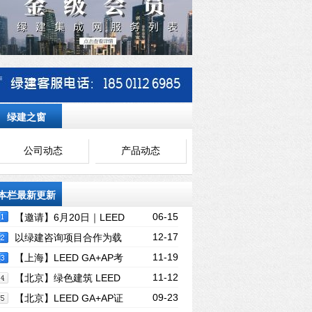
绿建之窗
公司动态
产品动态
本栏最新更新
06-15
【邀请】6月20日｜LEED
12-17
v5 GA+AP 认证培训，邀您云端共学（免
以绿建咨询项目合作为载
11-19
费）
体的绿建人才培养
【上海】LEED GA+AP考
11-12
前冲刺( BD+C联考班）本年度12月最后v4
【北京】绿色建筑 LEED
09-23
版上车机会
GA+AP证书联考班线下精讲班-11月15-16
【北京】LEED GA+AP证