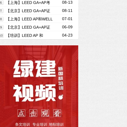
08-13
日
书线下精讲班10月班【证书冲刺】
【上海】LEED GA+AP考
08-11
前冲刺班( BD+C联考班）（9月）
【北京】LEED GA+AP证
07-01
书线下精讲班(本周日)【证书冲刺】
【上海】LEED AP和WELL
06-09
AP冲刺班开启招生，各1天？！欢迎来挑
【北京】LEED GA+AP证
04-23
战！
书线下精讲速通班-06月14-15日
【培训】LEED AP 和
WELL AP 2025年培训计划表（实时更新
4-6月）