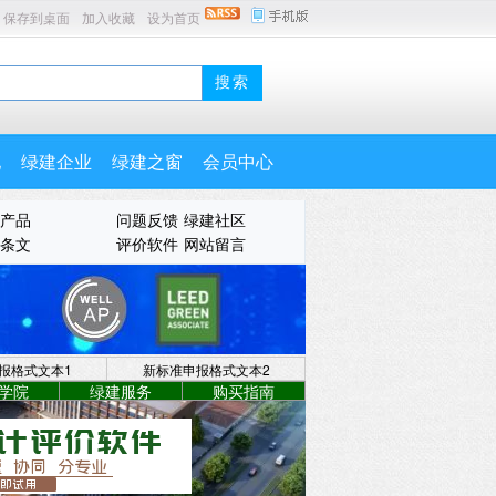
保存到桌面
加入收藏
设为首页
地
绿建企业
绿建之窗
会员中心
产品
问题反馈
绿建社区
条文
评价软件
网站留言
报格式文本1
新标准申报格式文本2
学院
绿建服务
购买指南