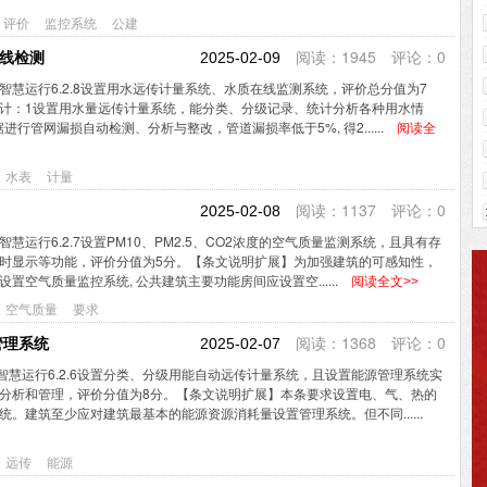
评价
监控系统
公建
阅读：1945 评论：0
在线检测
2025-02-09
III智慧运行6.2.8设置用水远传计量系统、水质在线监测系统，评价总分值为7
计：1设置用水量远传计量系统，能分类、分级记录、统计分析各种用水情
进行管网漏损自动检测、分析与整改，管道漏损率低于5%, 得2......
阅读全
水表
计量
阅读：1137 评论：0
2025-02-08
III智慧运行6.2.7设置PM10、PM2.5、CO2浓度的空气质量监测系统，且具有存
时显示等功能，评价分值为5分。【条文说明扩展】为加强建筑的可感知性，
置空气质量监控系统, 公共建筑主要功能房间应设置空......
阅读全文>>
空气质量
要求
阅读：1368 评论：0
源管理系统
2025-02-07
III智慧运行6.2.6设置分类、分级用能自动远传计量系统，且设置能源管理系统实
分析和管理，评价分值为8分。【条文说明扩展】本条要求设置电、气、热的
。建筑至少应对建筑最基本的能源资源消耗量设置管理系统。但不同......
远传
能源