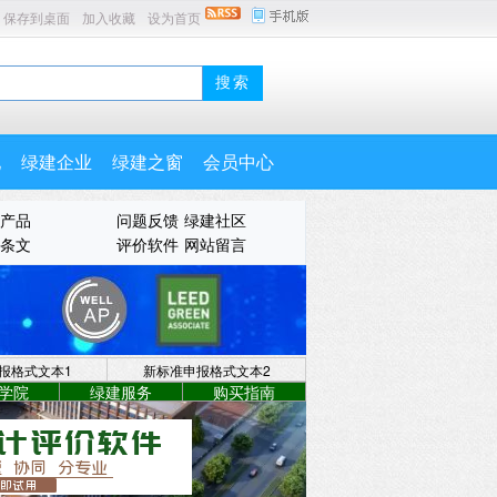
保存到桌面
加入收藏
设为首页
地
绿建企业
绿建之窗
会员中心
产品
问题反馈
绿建社区
条文
评价软件
网站留言
报格式文本1
新标准申报格式文本2
学院
绿建服务
购买指南