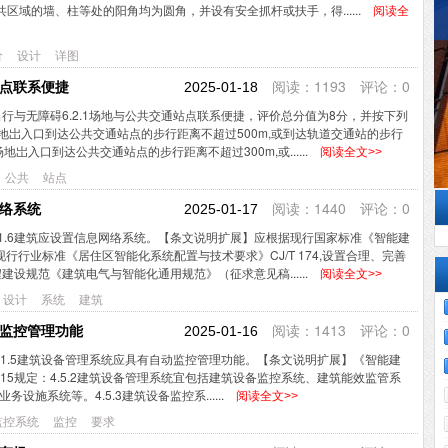
公共区域的墙、柱等处的阳角均为圆角，并设有安全抓杆或扶手，得......
阅读全
价
设计
详图
阅读：1193 评论：0
站点联系便捷
2025-01-18
I出行与无障碍6.2.1场地与公共交通站点联系便捷，评价总分值为8分，并按下列
场地岀入口到达公共交通站点的步行距离不超过500m,或到达轨道交通站的步行
场地岀入口到达公共交通站点的步行距离不超过300m,或......
阅读全文>>
公共
站点
阅读：1440 评论：0
网络系统
2025-01-17
6.1.6建筑应设置信息网络系统。【条文说明扩展】应根据现行国家标准《智能建
和现行行业标准《居住区智能化系统配置与技术要求》CJ/T 174,设置合理、完善
建设规范《建筑电气与智能化通用规范》（征求意见稿......
阅读全文>>
设计
系统
建筑
阅读：1413 评论：0
动监控管理功能
2025-01-16
项6.1.5建筑设备管理系统应具有自动监控管理功能。【条文说明扩展】《智能建
-2015规定：4.5.2建筑设备管理系统宜包括建筑设备监控系统、建筑能效监管系
设施系统等。4.5.3建筑设备监控系......
阅读全文>>
监控系统
监控
要求