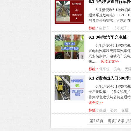
6.1.4合理设置自行车
6.生活便利6.1控制
通体系规划标准》GB/T 
的各类停放需求，宜就近在地
标签：
自行车
非机动车
6.1.3电动汽车充电桩
6.生活便利6.1控制
置电动汽车和无障碍汽车停
或安装条件。电动汽车充电
接......
阅读全文>>
标签：
停车位
充电
无
6.1.2场地出入口50
6.生活便利6.1控制
专用接驳车。【条文说明扩
作为绿色建筑与公共交通站点
读全文>>
标签：
接驳
公共
交通
第1/2页 每页18条,共