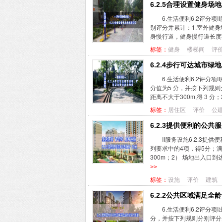
6.2.5合理设置健身场
6.生活便利6.2评分
别评分并累计：1.室外健身场
身慢行道，健身慢行道长度不少
标签：
健身
楼梯间
评
6.2.4步行可达城市
6.生活便利6.2评分
分值为5 分，并按下列规
距离不大于300m,得 3 分
标签：
居住区
评价
公
6.2.3提供便利的公共
II服务设施6.2.3
列要求中的4项，得5分；满
300m；2） 场地出入口到
>>
标签：
设施
评价
建筑
6.2.2公共区域满足全
6.生活便利6.2评分
分，并按下列规则分别评分