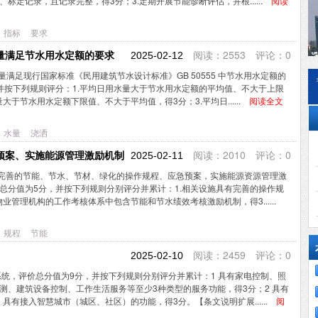
标定记录，且记录完整，得3分；3.定期开展节能诊断评估，并根......
阅读
指标
要求
阅读：2553 评论：0
用水量满足节水用水定额的要求
2025-02-12
用水量满足现行国家标准《民用建筑节水设计标准》GB 50555 中节水用水定额的
并按下列规则评分：1.平均日用水量大于节水用水定额的平均值、不大于上限
大于节水用水定额下限值、不大于平均值，得3分；3.平均日......
阅读全文
水量
浇洒
阅读：2010 评论：0
程、预案、实施能源管理激励机制
2025-02-11
0制定完善的节能、节水、节材、绿化的操作规程、应急预案，实施能源资源管理激
总分值为5分，并按下列规则分别评分并累计：1.相关设施具有完善的操作规
物业管理机构的工作考核体系中包含节能和节水绩效考核激励机制，得3......
规程
节能
阅读：2459 评论：0
2025-02-10
务系统，评价总分值为9分，并按下列规则分别评分并累计：1 具有家电控制、照
测、建筑设备控制、工作生活服务等至少3种类型的服务功能，得3分；2 具有
 具有接入智慧城市（城区、社区）的功能，得3分。【条文说明扩展......
阅