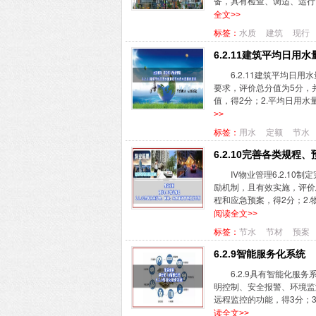
备，具有检查、调适、运行、
全文>>
标签：
水质
建筑
现行
6.2.11建筑平均日
6.2.11建筑平均日
要求，评价总分值为5分，
值，得2分；2.平均日用水量
>>
标签：
用水
定额
节水
6.2.10完善各类规
IV物业管理6.2.1
励机制，且有效实施，评价
程和应急预案，得2分；2.
阅读全文>>
标签：
节水
节材
预案
6.2.9智能服务化系统
6.2.9具有智能化服
明控制、安全报警、环境监
远程监控的功能，得3分；3
读全文>>