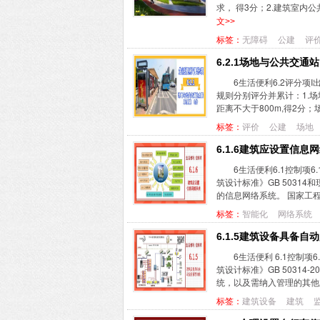
求， 得3分；2.建筑室内
文>>
标签：
无障碍
公建
评
6.2.1场地与公共交通
6生活便利6.2评分项
规则分别评分并累计：1.
距离不大于800m,得2分；
标签：
评价
公建
场地
6.1.6建筑应设置信息
6生活便利6.1控制项
筑设计标准》GB 50314
的信息网络系统。 国家工程
标签：
智能化
网络系统
6.1.5建筑设备具备自
6生活便利 6.1控制
筑设计标准》GB 50314
统，以及需纳入管理的其他业务
标签：
建筑设备
建筑