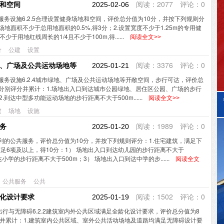
阅读：2077 评论：0
地和空间
2025-02-06
项II服务设施6.2.5合理设置健身场地和空间，评价总分值为10分，并按下列规则分
地面积不少于总用地面积的0.5%,得3分；2.设置宽度不少于1.25m的专用健
于用地红线周长的1/4且不少于100m,得......
阅读全文>>
价
公建
设置
阅读：3376 评论：0
绿地、广场及公共运动场地等
2025-01-21
项II服务设施6.2.4城市绿地、广场及公共运动场地等开敞空间，步行可达，评价总
则分别评分并累计：1.场地出入口到达城市公园绿地、居住区公园、广场的步行
；2.到达中型多功能运动场地的步行距离不大于500m......
阅读全文>>
建
场地
设施
阅读：1989 评论：0
服务
2025-01-20
提供便利的公共服务，评价总分值为10分，并按下列规则评分：1.住宅建筑，满足下
足6项及以上，得10分：1） 场地出入口到达幼儿园的步行距离不大于
达小学的步行距离不大于500m；3） 场地出入口到达中学的步......
阅读全文
公共服务
公共
阅读：1502 评论：0
龄化设计要求
2025-01-19
项I出行与无障碍6.2.2建筑室内外公共区域满足全龄化设计要求，评价总分值为8
并累计：1.建筑室内公共区域、室外公共活动场地及道路均满足无障碍设计要