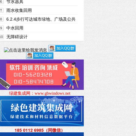
知几何？
节水器具
雨水收集回用
6.2.4步行可达城市绿地、广场及公共
运动场地等
中水回用
无障碍设计
绿建集成网：
www.gbwindows.net
185 0112 6985（同微信
）