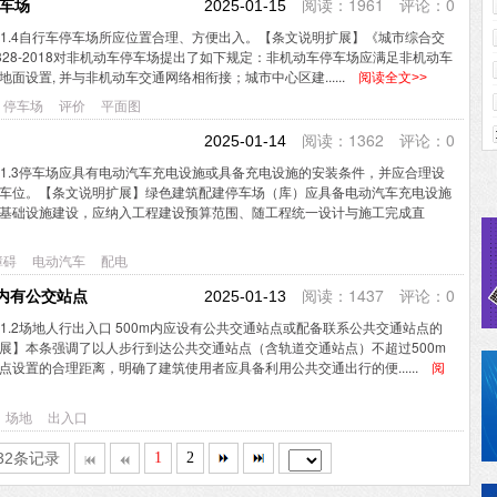
阅读：1961 评论：0
停车场
2025-01-15
项6.1.4自行车停车场所应位置合理、方便出入。【条文说明扩展】《城市综合交
51328-2018对非机动车停车场提出了如下规定：非机动车停车场应满足非机动车
面设置, 并与非机动车交通网络相衔接；城市中心区建......
阅读全文>>
停车场
评价
平面图
阅读：1362 评论：0
2025-01-14
项6.1.3停车场应具有电动汽车充电设施或具备充电设施的安装条件，并应合理设
车位。【条文说明扩展】绿色建筑配建停车场（库）应具备电动汽车充电设施
基础设施建设，应纳入工程建设预算范围、随工程统一设计与施工完成直
障碍
电动汽车
配电
阅读：1437 评论：0
0米内有公交站点
2025-01-13
项6.1.2场地人行出入口 500m内应设有公共交通站点或配备联系公共交通站点的
展】本条强调了以人步行到达公共交通站点（含轨道交通站点）不超过500m
设置的合理距离，明确了建筑使用者应具备利用公共交通出行的便......
阅
场地
出入口
32条记录
1
2