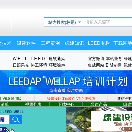
站内搜索(标题)
文技术
绿建软件
工程案例
绿建知识
LEED专栏
下载园
W E L L
L E E D
建筑通风
官方微博
本站业务
绿建
日照采光
热工环境
环境噪声
集成网站
BIM专栏
绿建
V6.0 试用版
绿建设计评价软件 V6.0
正式版
新标准申
建清单
视频列表
下载中心
绿建产品
绿建